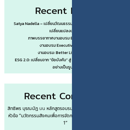
Recent Posts
Satya Nadella – เปลี่ยนวัฒนธรรมองค์กรเป็นจุดคานงัดของการ
เปลี่ยนแปลงเชิงระบบ
ภาพบรรยากาศงานอบรม Better Life by AI #3
งานอบรม Executive Wisdom #1
งานอบรม: Better Life by AI (รุ่น 3)
ESG 2.0: เปลี่ยนจาก “ข้อบังคับ” สู่ “ข้อได้เปรียบทางการแข่งขัน”
อย่างเป็นรูปธรรม
Recent Comments
สิทธิพร บุรณนัฏ
บน
หลักสูตรอบรมระยะสั้นแบบ Free Service
หัวข้อ “นวัตกรรมสังคมเพื่อการจัดการอุตสาหกรรมเกษตร 105-
1”