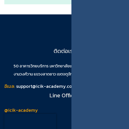
ติดต่อเรา
50 อาคารวิทยบริการ มหาวิทยาลัยเกษตรศาสตร์(บางเขน) ถนน
งามวงศ์วาน แขวงลาดยาว เขตจตุจักร กรุงเทพมหานคร 10900
อีเมล:
support@icik-academy.com
Line Official
@icik-academy