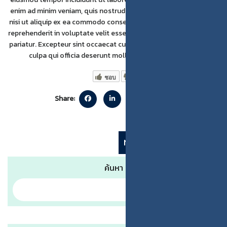
enim ad minim veniam, quis nostrud exercitation ullamco laboris
nisi ut aliquip ex ea commodo consequat. Duis aute irure dolor in
reprehenderit in voluptate velit esse cillum dolore eu fugiat nulla
pariatur. Excepteur sint occaecat cupidatat non proident, sunt in
culpa qui officia deserunt mollit anim id est laborum.
ชอบ
Share:
Next
Addison Williams
ค้นหา