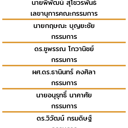
นายพิพัฒน์
สุโชวรพันธ์
เลขานุการคณะกรรมการ
นายกฤษณะ
บุญยะชัย
กรรมการ
ดร.ชูพรรณ
โกวานิชย์
กรรมการ
ผศ.ดร.ธานินทร์
คงศิลา
กรรมการ
นายอนุรุทธิ์
นาคาศัย
กรรมการ
ดร.วิวัฒน์
กรมดิษฐ์