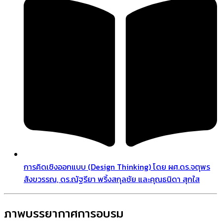
การคิดเชิงออกแบบ (Design Thinking) โดย ผศ.ดร.จตุพร
สังขวรรณ, ดร.ณัฐรียา พริ้งสกุลชัย และคุณธนิดา สุกใส
ภาพบรรยากาศการอบรม