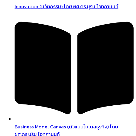
Innovation (นวัตกรรม) โดย ผศ.ดร.บุริม โอทกานนท์
Business Model Canvas (ตัวแบบโมเดลธุรกิจ) โดย
ผศ.ดร.บุริม โอทกานนท์