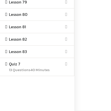
Lesson 79
หลักสูตร
Lesson 80
ESG & Sustainability
Lesson 81
PDPA & Data Cyber Security
NGAP Design Thinking
Lesson 82
Digital Transformation
Lesson 83
เกี่ยวกับเรา
Quiz 7
สถาบันนวัตกรรมและการสร้างสรรค์ความรู้ (Innovation and Creativity
13 Questions
40 Minutes
in Knowledge Academy: ICIK) เป็นหน่วยบริการ (Services Unit) ที่จัดตั้ง
ขึ้นโดยสมาคมปริญญาโทสำหรับผู้บริหาร มหาวิทยาลัยเกษตรศาสตร์
About Us
Copyright 2025 www.icik-academy.com | All Rights