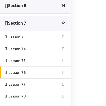
Section 6
14
ติดต่อเรา
Section 7
12
50 อาคารวิทยบริการ มหาวิทยาลัยเกษตรศาสตร์(บางเขน) ถนน
งามวงศ์วาน แขวงลาดยาว เขตจตุจักร กรุงเทพมหานคร 10900
Lesson 73
อีเมล:
support@icik-academy.com
Line Official
Lesson 74
@icik-academy
Lesson 75
Lesson 76
Lesson 77
Lesson 78