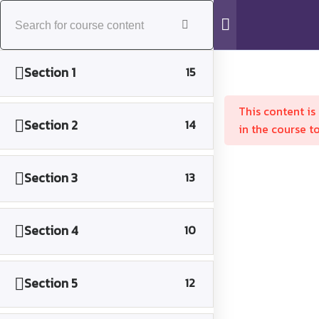
หน้าหลัก
support@icik-academy.com
เกี่ยวกับเรา
Section 1
15
บริการ
This content is
บทความ
Section 2
14
in the course t
ข่าวสาร
MENU
Section 3
13
ติดต่อสอบถาม
ติดต่อเรา
Section 4
10
Home
Login Page
Courses
Section 5
12