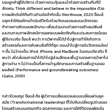
ของลูกค้าผู้ใช้บริการ ด้วยการกระตุ้นและนำด้วยการสร้างทีมที่มี
ลักษณะ Think different and believe in the impossible ด้วย
การผลักดันให้ทีมก้าวข้ามข้อจำกัดนั้น (Northouse, 2021) จ๊อบส์
ปลุกเร้าให้องค์กรดำเนินชีวิตไปด้วยวัฒนธรรมแบบนวัตกรรม
ท้าทายการคิดของพนักงาน-เพื่อนร่วมงานด้วยการสร้างแม่พิมพ์
และทบทวนภาพลักษณ์การออกแบบผลิตภัณฑ์และประสบการณ์ของ
ผู้ใช้งานจริง จ๊อบส์ พบว่า การวิพากษ์ได้นำไปสู่การทำให้เกิดการ
สร้างสรรค์และการค้นพบสิ่งที่ดีที่สุด จนนนำไปสู่การมีนวัตกรรมใหม่
ๆ ขึ้น ไม่ว่าจะเป็น iPod, iPhone, and MacBook ในขณะเดียวกัน ก็
พบว่า สไตล์ของการนำได้นำไปสู่ส่วนลึกและพื้นฐานของการนำพาไป
สู่การต่าง ๆ ไม่ว่าจะเป็นทั้งการบำรุงรักษาและการสร้างพื้นฐานของ
ผลลัพธ์ (Performance and groundbreaking outcomes)
(Gallo, 2010)
กล่าวโดยสรุป จ๊อบส์ คือ ผู้นำการเปลี่ยนแปลงแบบเปลี่ยนผ่านยุค
สมัย (Transformational leadership) ที่ได้ปรับเปลี่ยนรูปร่างของ
โครงสร้างระบบเศรษฐกิจ อุตสาหกรรม และการใช้ชีวิตของผู้คนใน