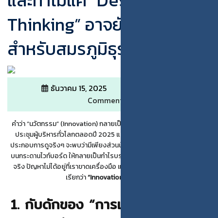
และทำไมแค่ “Design
Thinking” อาจยังไม่พอ
สำหรับสมรภูมิธุรกิจยุคใหม่
ธันวาคม 15, 2025
admin
0
Comments
คำว่า “นวัตกรรม” (Innovation) กลายเป็น Buzzword ที่ถูกพูดถึงในห้อง
ประชุมผู้บริหารทั่วโลกตลอดปี 2025 แต่หากเรากางงบการเงินและผล
ประกอบการดูจริงๆ จะพบว่ามีเพียงส่วนน้อยเท่านั้นที่สามารถแปลงไอเดีย
บนกระดานไวท์บอร์ด ให้กลายเป็นกำไรบรรทัดสุดท้าย (Bottom Line) ได้
จริง ปัญหาไม่ได้อยู่ที่เราขาดเครื่องมือ แต่เราอาจกำลังติดอยู่ในกับดักที่
เรียกว่า
“Innovation Theater”
1. กับดักของ “การแสดง” ว่ามีนวัต