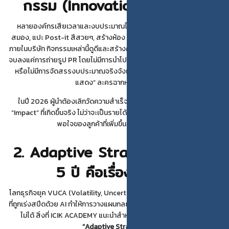
กรรม (Innovation Theater)
หลายองค์กรเสียเวลาและงบประมาณไปกับการจัด Workshop ระดม
สมอง, แปะ Post-it สีสวยๆ, สร้างห้อง Lab สุดล้ำ หรือจัด Hackathon
ภายในบริษัท กิจกรรมเหล่านี้ดูดีและสร้างความตื่นตัวได้ในระยะสั้น แต่ถ้ามัน
จบลงแค่การถ่ายรูป PR โดยไม่มีการนำโปรเจกต์ไปพัฒนาต่อ (Execution)
หรือไม่มีการจัดสรรงบประมาณจริงจังเพื่อทดลองตลาด มันก็คือ “การ
แสดง” ละครฉากหนึ่งเท่านั้น
ในปี 2026 ผู้นำต้องเลิกวัดความสำเร็จที่ “จำนวนไอเดีย” แต่ต้องวัดที่
“Impact” ที่เกิดขึ้นจริง ไม่ว่าจะเป็นรายได้ใหม่, การลดต้นทุน, หรือความพึง
พอใจของลูกค้าที่เพิ่มขึ้นอย่างจับต้องได้
2. Adaptive Strategy: เมื่อแผน
5 ปี คือเรื่องล้าหลัง
โลกธุรกิจยุค VUCA (Volatility, Uncertainty, Complexity, Ambiguity)
ที่ถูกเร่งสปีดด้วย AI ทำให้การวางแผนกลยุทธ์ระยะยาว 3-5 ปี แทบจะเป็นไป
ไม่ได้ สิ่งที่ ICIK ACADEMY แนะนำสำหรับผู้บริหารยุคใหม่คือการใช้
“Adaptive Strategy”