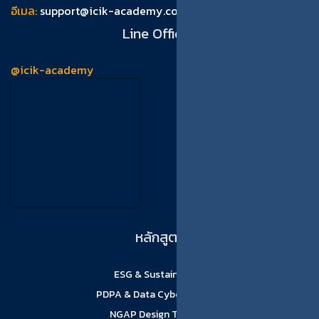
อีเมล:
support@icik-academy.com
Line Official
@icik-academy
หลักสูตร
ESG & Sustainability
PDPA & Data Cyber Security
NGAP Design Thinking