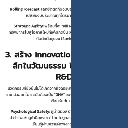
Rolling Forecast:
เลิกยึดติดกับงบประมาณที่ล็อกตายตัวทั้งปี แต่ปรับ
เปลี่ยนงบประมาณทุกไตรมาสตามสถานการณ์จริง
Strategic Agility:
พร้อมที่จะ “Kill Project” ที่ไม่เวิร์กทันที และโยก
ทรัพยากรไปสู่โอกาสใหม่ที่เพิ่งเกิดขึ้น (Opportunity Seizing) โดยไม่ติด
กับดักต้นทุนจม (Sunk Cost Fallacy)
3. สร้าง Innovation DNA: ฝังราก
ลึกในวัฒนธรรม ไม่ใช่แค่แผนก
R&D
นวัตกรรมที่ยั่งยืนไม่ได้เกิดจากอัจฉริยะเพียงคนเดียว หรือแผนก R&D ที่
แยกตัวออกไป แต่มันต้องเป็น
“DNA”
ของทุกคนในองค์กร ตั้งแต่พนักงาน
ต้อนรับยัน CEO
Psychological Safety:
ผู้นำต้องสร้างพื้นที่ปลอดภัยที่ทีมงานกล้าพูด
คำว่า “ผม/หนูทำผิดพลาด” โดยไม่ถูกลงโทษ เพราะนวัตกรรมเกิดจากการ
เรียนรู้ผ่านความผิดพลาด (Trial and Error)