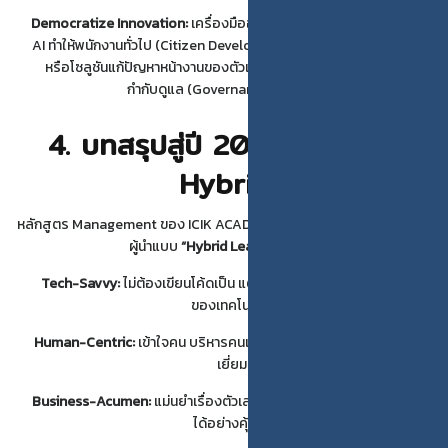
Democratize Innovation:
เครื่องมืออย่าง Low-code/No-code และ
AI ทำให้พนักงานทั่วไป (Citizen Developer) สามารถสร้างแอปพลิเคชัน
หรือโซลูชันแก้ปัญหาหน้างานของตัวเองได้ ผู้นำมีหน้าที่สนับสนุนและ
กำกับดูแล (Governance) ไม่ใช่ปิดกั้น
4. บทสรุปสู่ปี 2026: ผู้นำพันธุ์
Hybrid
หลักสูตร Management ของ ICIK ACADEMY ในปีหน้า จะมุ่งเน้นการสร้าง
ผู้นำแบบ
“Hybrid Leader”
คือผู้ที่:
Tech-Savvy:
ไม่ต้องเขียนโค้ดเป็น แต่ต้องเข้าใจตรรกะและศักยภาพ
ของเทคโนโลยี
Human-Centric:
เข้าใจคน บริหารคนเป็น และมีทักษะการสื่อสารที่ยอด
เยี่ยม
Business-Acumen:
แม่นยำเรื่องตัวเลขและการเงิน เพื่อตัดสินใจลงทุน
ได้อย่างคุ้มค่า