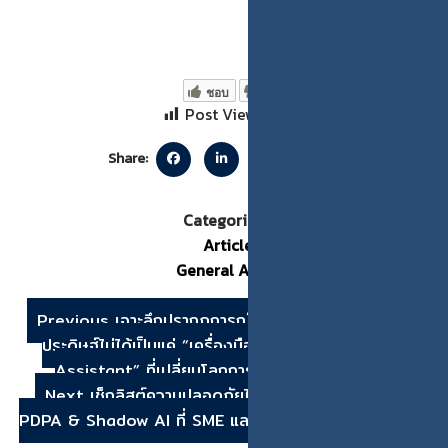
ชอบ
Post Views:
85
Share:
Categories:
Articles
General Article
Previous
เจาะลึกปรากฏการณ์ AI ปี 2025: เมื่อปัญญา
ประดิษฐ์ไม่ได้เป็นแค่ “เครื่องมือ” แต่คือ “Digital Life
Assistant” ที่เปลี่ยนโลกการทำงานไปตลอดกาล
Next
เช็กลิสต์ความปลอดภัยไซเบอร์ส่งท้ายปี: 5 จุดเสี่ยง
PDPA & Shadow AI ที่ SME และองค์กรต้องอุดรอยรั่วก่อน
ข้ามสู่ปี 2026