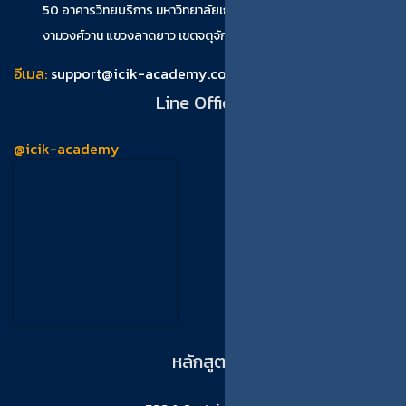
50 อาคารวิทยบริการ มหาวิทยาลัยเกษตรศาสตร์(บางเขน) ถนน
งามวงศ์วาน แขวงลาดยาว เขตจตุจักร กรุงเทพมหานคร 10900
อีเมล:
support@icik-academy.com
Line Official
@icik-academy
หลักสูตร