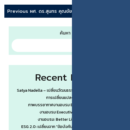
Previous
ผศ. ดร.สุนทร คุณชัยมัง
Next
ดร.ปกรณ์ สุจเร
ค้นหา
Recent Posts
Satya Nadella – เปลี่ยนวัฒนธรรมองค์กรเป็นจุดคานงัดของ
การเปลี่ยนแปลงเชิงระบบ
ภาพบรรยากาศงานอบรม Better Life by AI #3
งานอบรม Executive Wisdom #1
งานอบรม: Better Life by AI (รุ่น 3)
ESG 2.0: เปลี่ยนจาก “ข้อบังคับ” สู่ “ข้อได้เปรียบทางการ