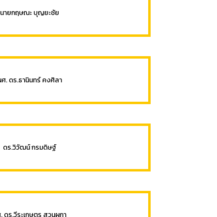
นายกฤษณะ บุญยะชัย
ผศ. ดร.ธานินทร์ คงศิลา
ดร.วิวัฒน์ กรมดิษฐ์
. ดร.วีระเกษตร สวนผกา