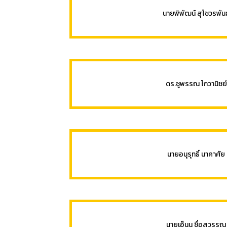
นายพิพัฒน์ สุโชวรพันธ
ดร.ชูพรรณ โกวานิชย์
นายอนุรุทธิ์ นาคาศัย
นายเอ็นนู ซื่อสุวรรณ