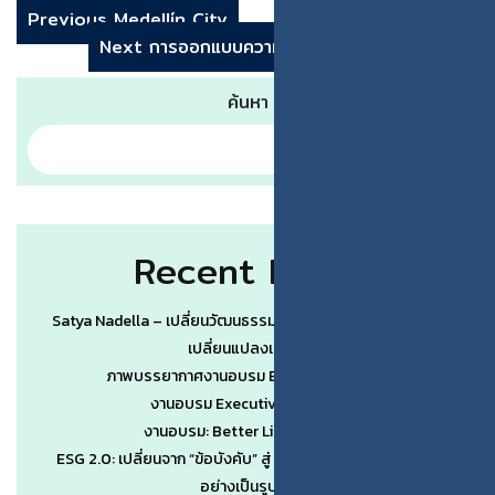
Previous
Medellín City
Next
การออกแบบความคิด (Design Thinking)
ค้นหา
Recent Posts
Satya Nadella – เปลี่ยนวัฒนธรรมองค์กรเป็นจุดคานงัดของการ
เปลี่ยนแปลงเชิงระบบ
ภาพบรรยากาศงานอบรม Better Life by AI #3
งานอบรม Executive Wisdom #1
งานอบรม: Better Life by AI (รุ่น 3)
ESG 2.0: เปลี่ยนจาก “ข้อบังคับ” สู่ “ข้อได้เปรียบทางการแข่งขัน”
อย่างเป็นรูปธรรม