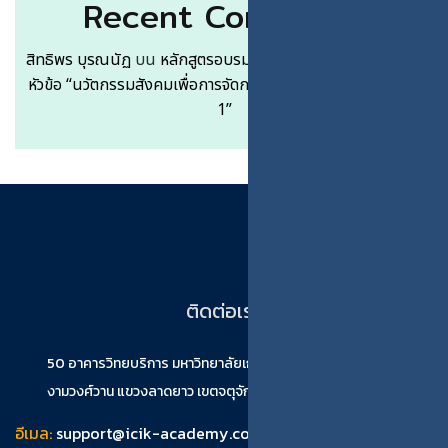
Recent Comments
สิทธิพร บุรณนัฏ
บน
หลักสูตรอบรมระยะสั้นแบบ Free Service
หัวข้อ “นวัตกรรมสังคมเพื่อการจัดการอุตสาหกรรมเกษตร 105-
1”
ติดต่อเรา
50 อาคารวิทยบริการ มหาวิทยาลัยเกษตรศาสตร์(บางเขน) ถนน
งามวงศ์วาน แขวงลาดยาว เขตจตุจักร กรุงเทพมหานคร 10900
อีเมล:
support@icik-academy.com