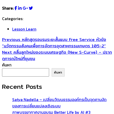
Share:
Categories:
Lesson Learn
แนะแนว
Previous
Previous
หลักสูตรอบรมระยะสั้นแบบ Free Service หัวข้อ
post:
“นวัตกรรมสังคมเพื่อการจัดการอุตสาหกรรมเกษตร 105-2”
เรื่อง
Next
Next
คลื่นลูกใหม่ของระบบเศรษฐกิจ (New S-Curve) – ปราก
post:
ฎการณ์ใหม่ที่ชุมชน
ค้นหา
ค้นหา
Recent Posts
Satya Nadella – เปลี่ยนวัฒนธรรมองค์กรเป็นจุดคานงัด
ของการเปลี่ยนแปลงเชิงระบบ
ภาพบรรยากาศงานอบรม Better Life by AI #3