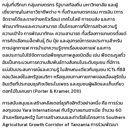
กลุ่มที่ปรึกษา กลุ่มเกษตรกร รัฐบาลท้องถิ่น มหาวิทยาลัย และผู้
เชี่ยวชาญในสาขาวิชาชีพต่าง ๆ ทั้งด้านเกษตรกรรม การเงิน (การ
จัดรายได้และรายจ่ายครัวเรือน) เทคโนโลยี การขนส่ง และการ
พัฒนาทักษะและความสามารถ เป็นโครงการที่มีการสร้างความรู้
ความเข้าใจ การพัฒนาทักษะ ความสามารถ ทั้งเรื่องการเกษตรตั้งแต่
การคัดเลือกเมล็ดพันธุ์ ดิน ปุ๋ย และอุปกรณ์การชลประทานสำหรับ
การปลูกกาแฟ การนำเอาความรู้จากเรื่องของกาแฟ และการ
ชลประทานไปใช้จัดการต่อพืชคุณภาพสูงชนิดอื่น เช่น พืชตระกูลถั่ว
อันเป็นกระบวนการความสัมพันธ์ทางสังคมในระดับชุมชน ที่มีการ
แบ่งปันประสบการณ์และความรู้ ในลักษณะเดียวกับชุมชน ICTs ที่ซิลิ
คอนวัลเลย์ในสหรัฐอเมริกา หรือชุมชนทางกายภาพของเมืองสุรัตใน
อินเดียที่ประกอบธุรกิจเจียระไนเพชร และชุมชนผู้ผลิตและเก็บเกี่ยว
ดอกไม้ในเคนยา (Porter & Kramer, 2011)
การสนับสนุนและสร้างคลัสเตอร์ธุรกิจอีกตัวอย่างหนึ่ง คือ การร่วม
ลงทุนของ Yara International กับรัฐบาลแทนซาเนีย จำนวน 60
ล้านเหรียญสหรัฐ ในการสร้างถนนและท่าเรือในโครงการ Southern
Agricultural Growth Corridor of Tanzania การร่วมพัฒนา