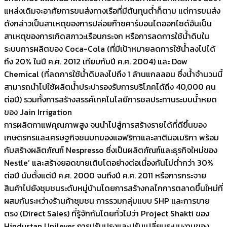
แหล่งเดิมจะอาศัยการขนส่งทางเรือที่มีต้นทุนต่ำก็ตาม แต่การขนส่ง
ดังกล่าวเป็นสาเหตุของการปล่อยก๊าซคาร์บอนไดออกไซด์อันเป็น
สาเหตุของการเกิดสภาวะเรือนกระจก หรือการลดการใช้น้ำดิบใน
ระบบการผลิตของ Coca-Cola (ที่มีเป้าหมายลดการใช้น้ำลงไปได้
ถึง 20% ในปี ค.ศ. 2012 เทียบกับปี ค.ศ. 2004) และ Dow
Chemical (ที่ลดการใช้น้ำดิบลงไปถึง 1 ล้านแกลลอน ซึ่งน้ำจำนวนนี้
สามารถนำไปใช้ผลิตน้ำประปารองรับการบริโภคได้ถึง 40,000 คน
ต่อปี) รวมทั้งการสร้างสรรค์เทคโนโลยีการชลประทานระบบน้ำหยด
ของ Jain Irrigation
การผลิตกาแฟคุณภาพสูง จนนำไปสู่การสร้างรายได้ที่ดีขึ้นของ
เกษตรกรและเศรษฐกิจชนบทของแอฟริกาและลาตินอเมริกา พร้อม
กับสร้างผลิตภัณฑ์ Nespresso ซึ่งเป็นผลิตภัณฑ์และธุรกิจใหม่ของ
Nestle’ และสร้างยอดขายเติบโตอย่างต่อเนื่องกันไม่ต่ำกว่า 30%
ต่อปี นับตั้งแต่ปี ค.ศ. 2000 จนถึงปี ค.ศ. 2011 หรือการกระจาย
สินค้าไปยังชุมชนระดับหมู่บ้านโดยการสร้างกลไกการตลาดขึ้นใหม่ที่
ผสมกันระหว่างร้านค้าชุมชน การรวมกลุ่มแบบ SHP และการขาย
ตรง (Direct Sales) ที่รู้จักกันโดยทั่วไปว่า Project Shakti ของ
Hindustan Unilever การปรับปรุงและปรับเปลี่ยนระบบงานของ