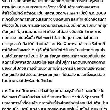
ระบบ ประสิทธิภาพ และประสิทธิผลที่เกิดขึ้นจากการปรับปรุงระบบ
การผลิต และระบบการบริหารจัดการที่นำไปสู่การสร้างผลความ
สำเร็จใหม่ที่ดี กว่าเดิม เช่น ผลงานของ Walmart เมื่อปี ค.ศ. 2009
ที่เกิดขึ้นจากการทบทวนเส้นทาง ชนิดสินค้า และตำแหน่งคลังสินค้า
เพื่อจัดเป็นระบบการบริหารงานที่สร้างประโยชน์ให้กับบริษัทมากที่สุด
ต้นทุนต่ำที่สุด และสามารถกำกับงานได้อย่างมีประสิทธิภาพ การ
ทบทวนงานในครั้งนั้น Walmart ได้ลดต้นทุนการขนส่งโดยรถ
บรรทุก ลงไปถึง 100 ล้านไมล์ และปรับเพิ่มการขนส่งทางเรือโดยที่
ค่าใช้จ่ายยังคงเท่าเดิม (อันทำให้บริษัทได้รับประโยชน์จากต้นทุนค่า
ขนส่งในรายการนี้ 200 ล้านเหรียญสหรัฐอเมริกา พร้อมกันนั้น ยัง
ลดการใช้พลาสติกบรรจุหีบห่อและนำไปสู่การลดต้นทุนการจัดการ
ขยะตามไปด้วย การดำเนินงานตามโครงการนี้ นอกจากบริษัทจะลด
ต้นทุนแล้ว ยังได้รับผลลัพธ์และคุณค่าที่มีต่อสังคมและสิ่งแวดล้อม
โดยภาพรวมไปพร้อมกันอีกด้วย
การจัดการผลิตภาพของห่วงโซ่คุณค่าของธุรกิจในทำนองเดียวกับ
Walmart ยังจะเห็นตัวอย่างได้จากกรณีของ Mark & Spencer ที่
ยกเลิกการสั่งซื้อสินค้ามาจากพื้นที่ห่างไกลอีกซีกโลกหนึ่งไปจำหน่าย
อีกซีกหนึ่ง แล้วหันมาส่งเสริมการจัดหาสินค้าในพื้นที่ใกล้เคียง แม้ว่า